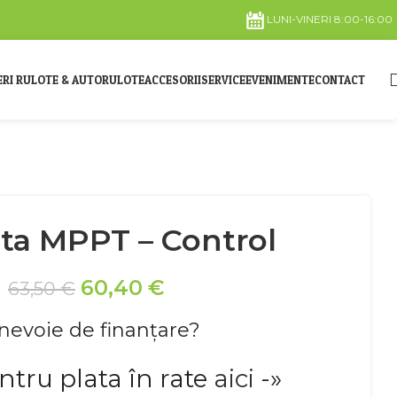
LUNI-VINERI 8:00-16:00
ERI RULOTE & AUTORULOTE
ACCESORII
SERVICE
EVENIMENTE
CONTACT
ata MPPT – Control
60,40
€
63,50
€
 nevoie de finanțare?
ntru plata în rate
aici
-»