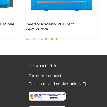
lueSolar
Invertor Phoenix VE.Direct
Re
24V/1200VA
MP
400,00
€
421,00
€
21
Link-uri Utile
Termeni si conditii
Politica privind cookie-urile (UE)