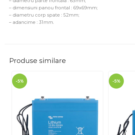
– diametru parte frontala : 63mm;
– dimensiuni panou frontal : 69x69mm;
– diametru corp spate : 52mm;
– adancime : 31mm.
Produse similare
-5%
-5%