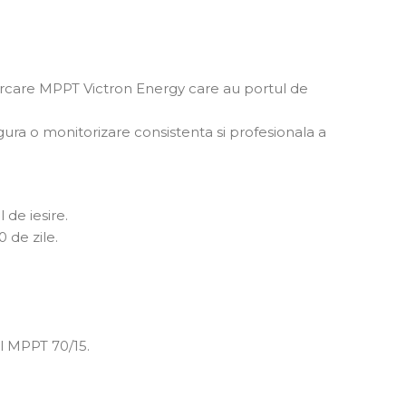
carcare MPPT Victron Energy care au portul de
gura o monitorizare consistenta si profesionala a
 de iesire.
0 de zile.
l MPPT 70/15.