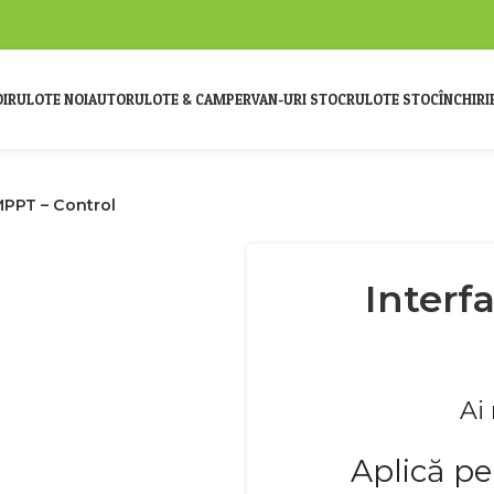
I
RULOTE NOI
AUTORULOTE & CAMPERVAN-URI STOC
RULOTE STOC
ÎNCHIRI
MPPT – Control
Interf
Ai
Aplică pe