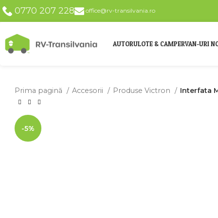
0770 207 228
office@rv-transilvania.ro
AUTORULOTE & CAMPERVAN-URI NO
Prima pagină
Accesorii
Produse Victron
Interfata 
-5%