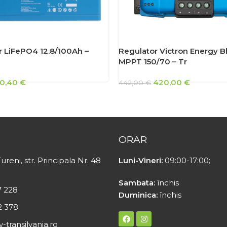
 LiFePO4 12.8/100Ah –
Regulator Victron Energy B
MPPT 150/70 – Tr
0,40
€
420,00
€
442,00
€
ORAR
ureni, str. Principala Nr. 48
Luni-Vineri:
09:00-17:00;
Sambata:
închis
7 228
Duminica:
închis
2 378
-transilvania.ro