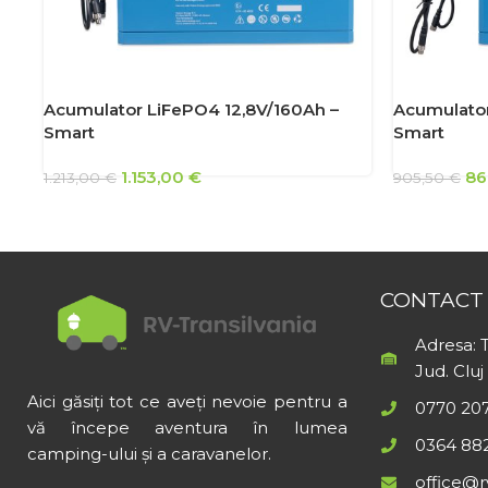
Acumulator LiFePO4 12,8V/160Ah –
Acumulator
Smart
Smart
1.153,00
€
86
1.213,00
€
905,50
€
CONTACT
Adresa: T
Jud. Cluj
Aici găsiți tot ce aveți nevoie pentru a
0770 20
vă începe aventura în lumea
0364 88
camping-ului și a caravanelor.
office@rv