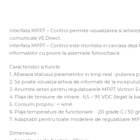
Interfata MPPT – Control permite vizualizarea si setar
comunicatii VE.Direct.
Interfata MPPT – Control este montata in carcasa deja f
informatiilor cu privire la sistemele fotovoltaice.
Caracteristici si functii:
1. Afiseaza statusul parametrilor in timp real : puterea p
2. Se poate vizualiza arhiva de informatii de la inceputul 
3. Anumite setari pentru regulatoarele MPPT Victron E
4. Plaja de tensiune de intrare : 6.5 – 95 VDC (legat la ba
5. Consum propriu : < 4mA .
6. Plaja temperaturii de functionare : -20 grade C / 50 gr
7. Adaptabil pentru toate modelele de regulatoare MPP
Dimensiuni :