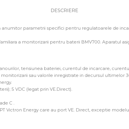
DESCRIERE
ea anumitor parametrii specifici pentru regulatoarele de in
amiliara a monitorizarii pentru baterii BMV700. Aparatul asi
anourilor, tensiunea bateriei, curentul de incarcare, curentul
monitorizarii sau valorile inregistrate in decursul ultimelor 3
nergy.
terii); 5 VDC (legat prin VE.Direct).
ade C .
T Victron Energy care au port VE. Direct, exceptie modelu