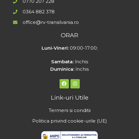
0770 207 228
0364 882 378
office@rv-transilvania.ro
ORAR
Luni-Vineri:
09:00-17:00;
Sambata:
închis
Duminica:
închis
Link-uri Utile
Termeni si conditii
Politica privind cookie-urile (UE)