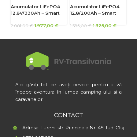
Acumulator LiFePO4
Acumulator LiFePO4
Ac
12,8V/330Ah – Smart
12.8/200Ah – Smart
12.
1.977,00
€
1.325,00
€
2.081,00
€
1.395,00
€
90
Aici găsiți tot ce aveți nevoie pentru a vă
începe aventura în lumea camping-ului și a
caravanelor.
CONTACT
Adresa: Tureni, str. Principala Nr. 48 Jud. Cluj