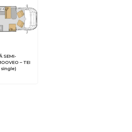
 SEMI-
OOVEO – TEI
 single)