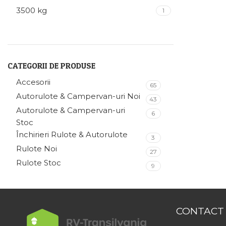
3500 kg
1
CATEGORII DE PRODUSE
Accesorii
65
Autorulote & Campervan-uri Noi
43
Autorulote & Campervan-uri
6
Stoc
Închirieri Rulote & Autorulote
3
Rulote Noi
27
Rulote Stoc
9
CONTACT