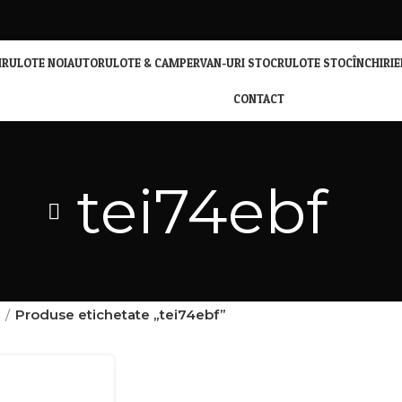
I
RULOTE NOI
AUTORULOTE & CAMPERVAN-URI STOC
RULOTE STOC
ÎNCHIRI
CONTACT
tei74ebf
ă
Produse etichetate „tei74ebf”