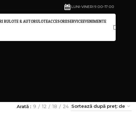
LUNI-VINERI 9:00-17:00
ERI RULOTE & AUTORULOTE
ACCESORII
SERVICE
EVENIMENTE
Arată
9
12
18
24