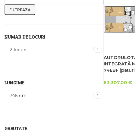
FILTREAZĂ
NUMAR DE LOCURI
2 locuri
1
AUTORULOTĂ
INTEGRATĂ M
74EBF (paturi
63.307,00
€
LUNGIME
745 cm
1
GREUTATE