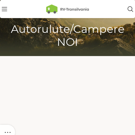
Autorulute/Campere
NOI