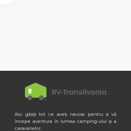
Aici găsiți tot ce aveți nevoie pentru a vă
începe aventura în lumea camping-ului și a
caravanelor.